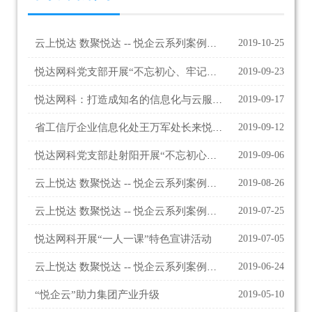
云上悦达 数聚悦达 -- 悦企云系列案例分享之悦达集团安全环保信息化管理系统
2019-10-25
悦达网科党支部开展“不忘初心、牢记使命”主题教育动员部署会
2019-09-23
悦达网科：打造成知名的信息化与云服务提供商
2019-09-17
省工信厅企业信息化处王万军处长来悦达网科调研工作
2019-09-12
悦达网科党支部赴射阳开展“不忘初心强党性、牢记使命勇担当”主题教育活动
2019-09-06
云上悦达 数聚悦达 -- 悦企云系列案例分享之悦达融资租赁汽车金融全闭环封装系统
2019-08-26
云上悦达 数聚悦达 -- 悦企云系列案例分享之悦达通智慧供应链服务平台
2019-07-25
悦达网科开展“一人一课”特色宣讲活动
2019-07-05
云上悦达 数聚悦达 -- 悦企云系列案例分享之台玻仓储云应用介绍
2019-06-24
“悦企云”助力集团产业升级
2019-05-10