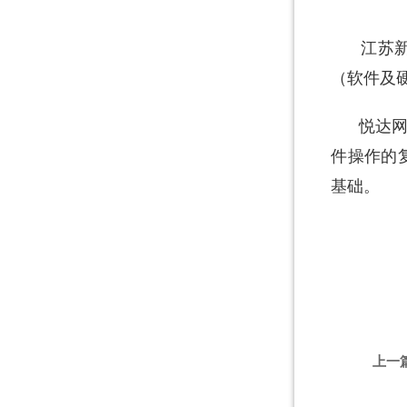
江苏新能
（软件及
悦达网科
件操作的
基础。
上一