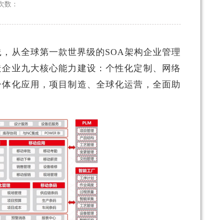
数：
实践，从全球第一款世界级的SOA架构企业管理
造企业九大核心能力建设：个性化定制、网络
一体化应用，项目制造、全球化运营，全面助