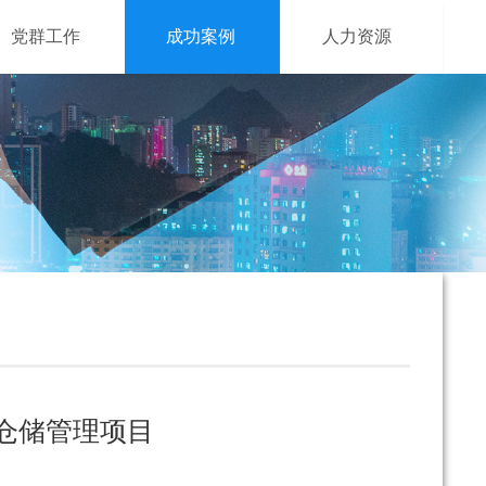
党群工作
成功案例
人力资源
C仓储管理项目