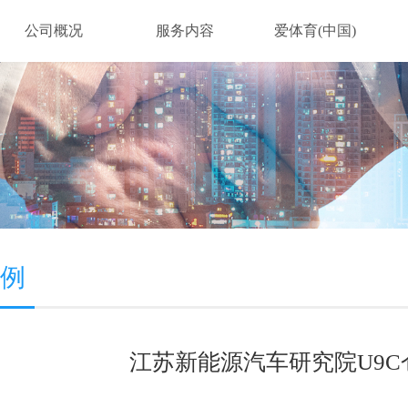
公司概况
服务内容
爱体育(中国)
案例
江苏新能源汽车研究院U9