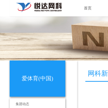
首页
网科
爱体育(中国)
集团动态