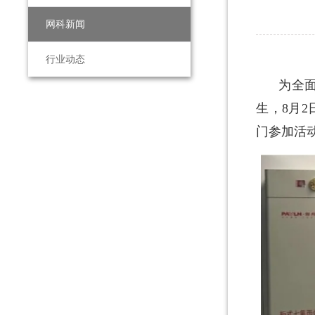
网科新闻
行业动态
为全
生，8月
门参加活