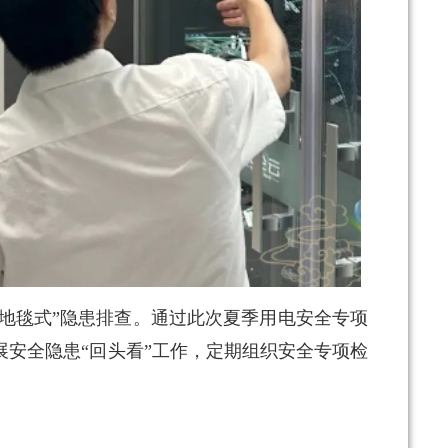
地毯式”隐患排查。
通过此次夏季用电安全专项
安全隐患“回头看”工作，定期组织安全专项检