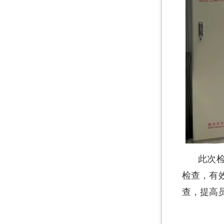
此次
检查，有
查，提高