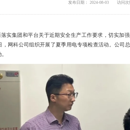
发布日期：
2024-08-03
访问次
面落实集团和平台关于近期安全生产工作要求，切实加强
2日，网科公司组织开展了夏季用电专项检查活动。公司
动。