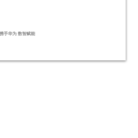
携手华为 数智赋能