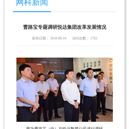
网科新闻
曹路宝专题调研悦达集团改革发展情况
发布日期：
2018-08-10
访问次数：
1762
图为曹路宝（中）在悦达数梦公司进行调研