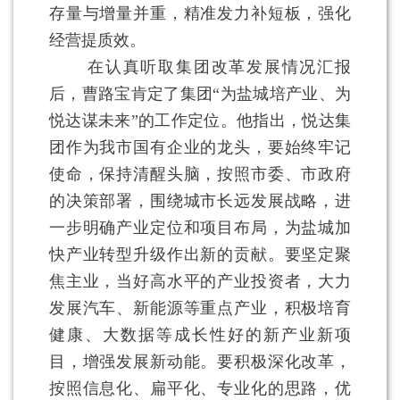
存量与增量并重，精准发力补短板，强化
经营提质效。
在认真听取集团改革发展情况汇报
后，曹路宝肯定了集团“为盐城培产业、为
悦达谋未来”的工作定位。他指出，悦达集
团作为我市国有企业的龙头，要始终牢记
使命，保持清醒头脑，按照市委、市政府
的决策部署，围绕城市长远发展战略，进
一步明确产业定位和项目布局，为盐城加
快产业转型升级作出新的贡献。要坚定聚
焦主业，当好高水平的产业投资者，大力
发展汽车、新能源等重点产业，积极培育
健康、大数据等成长性好的新产业新项
目，增强发展新动能。要积极深化改革，
按照信息化、扁平化、专业化的思路，优