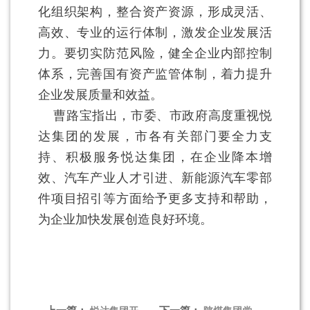
化组织架构，整合资产资源，形成灵活、
高效、专业的运行体制，激发企业发展活
力。要切实防范风险，健全企业内部控制
体系，完善国有资产监管体制，着力提升
企业发展质量和效益。
曹路宝指出，市委、市政府高度重视悦
达集团的发展，市各有关部门要全力支
持、积极服务悦达集团，在企业降本增
效、汽车产业人才引进、新能源汽车零部
件项目招引等方面给予更多支持和帮助，
为企业加快发展创造良好环境。