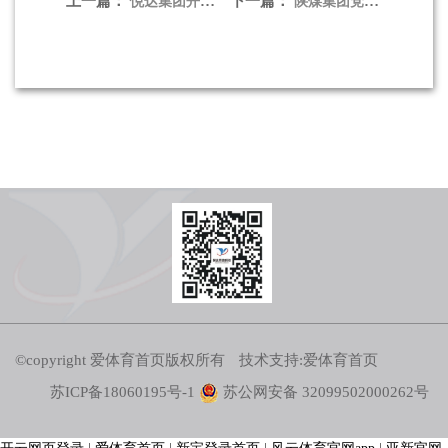
上一篇：
下一篇：
悦达集团开展 “家家到”活动 现场观摩悦达数梦重点项目
陕煤集团党委书记、董事长杨照乾考察悦达网科旗下悦达数梦公司
©copyright 爱体育首页版权所有
技术支持:
爱体育首页
苏ICP备18060195号-1
苏公网安备 32099502000262号